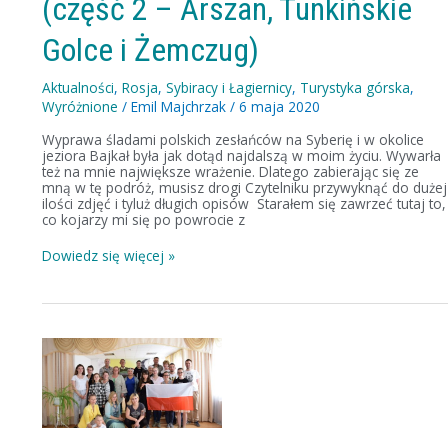
(część 2 – Arszan, Tunkińskie
Arszan,
Tunkińskie
Golce i Żemczug)
Golce
i
Żemczug)
Aktualności
,
Rosja
,
Sybiracy i Łagiernicy
,
Turystyka górska
,
Wyróżnione
/
Emil Majchrzak
/
6 maja 2020
Wyprawa śladami polskich zesłańców na Syberię i w okolice
jeziora Bajkał była jak dotąd najdalszą w moim życiu. Wywarła
też na mnie największe wrażenie. Dlatego zabierając się ze
mną w tę podróż, musisz drogi Czytelniku przywyknąć do dużej
ilości zdjęć i tyluż długich opisów Starałem się zawrzeć tutaj to,
co kojarzy mi się po powrocie z
Dowiedz się więcej »
Syberiada,
czyli
wyprawa
śladami
Polaków
do
Rosji