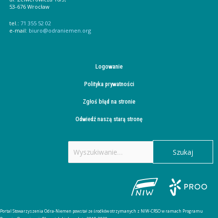
53-676 Wrocław
tel.:
71 355 52 02
e-mail:
biuro@odraniemen.org
Logowanie
Polityka prywatności
Zgłoś błąd na stronie
Odwiedź naszą starą stronę
Szukaj
dla:
Portal Stowarzyszenia Odra-Niemen powstał ze środków otrzymanych z NIW-CRSO w ramach Programu