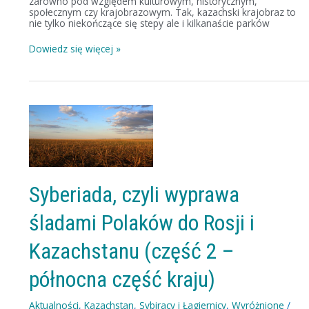
zarówno pod względem kulturowym, historycznym,
społecznym czy krajobrazowym. Tak, kazachski krajobraz to
nie tylko niekończące się stepy ale i kilkanaście parków
Dowiedz się więcej »
Syberiada,
czyli
wyprawa
śladami
Polaków
do
Rosji
i
Syberiada, czyli wyprawa
Kazachstanu
(część
śladami Polaków do Rosji i
2
–
północna
Kazachstanu (część 2 –
część
kraju)
północna część kraju)
Aktualności
,
Kazachstan
,
Sybiracy i Łagiernicy
,
Wyróżnione
/