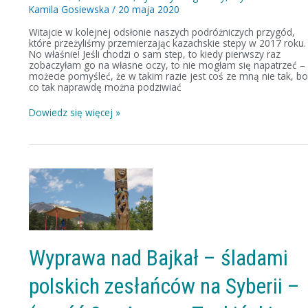
Kamila Gosiewska
/
20 maja 2020
Witajcie w kolejnej odsłonie naszych podróżniczych przygód,
które przeżyliśmy przemierzając kazachskie stepy w 2017 roku.
No właśnie! Jeśli chodzi o sam step, to kiedy pierwszy raz
zobaczyłam go na własne oczy, to nie mogłam się napatrzeć –
możecie pomyśleć, że w takim razie jest coś ze mną nie tak, b
co tak naprawdę można podziwiać
Dowiedz się więcej »
Wyprawa
nad
Bajkał
–
śladami
polskich
zesłańców
na
Wyprawa nad Bajkał – śladami
Syberii
–
polskich zesłańców na Syberii –
(część
2
–