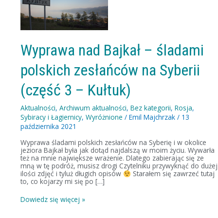
Bajkał
–
śladami
polskich
zesłańców
na
Wyprawa nad Bajkał – śladami
Syberii
(część
polskich zesłańców na Syberii
3
–
Kułtuk)
(część 3 – Kułtuk)
Aktualności
,
Archiwum aktualności
,
Bez kategorii
,
Rosja
,
Sybiracy i Łagiernicy
,
Wyróżnione
/
Emil Majchrzak
/
13
października 2021
Wyprawa śladami polskich zesłańców na Syberię i w okolice
jeziora Bajkał była jak dotąd najdalszą w moim życiu. Wywarła
też na mnie największe wrażenie. Dlatego zabierając się ze
mną w tę podróż, musisz drogi Czytelniku przywyknąć do dużej
ilości zdjęć i tyluż długich opisów
Starałem się zawrzeć tutaj
to, co kojarzy mi się po […]
Dowiedz się więcej »