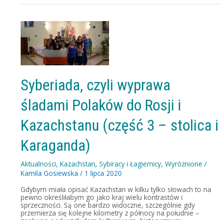
Syberiada,
czyli
wyprawa
śladami
Polaków
do
Rosji
i
Syberiada, czyli wyprawa
Kazachstanu
(część
śladami Polaków do Rosji i
3
–
stolica
Kazachstanu (część 3 – stolica i
i
Karaganda)
Karaganda)
Aktualności
,
Kazachstan
,
Sybiracy i Łagiernicy
,
Wyróżnione
/
Kamila Gosiewska
/
1 lipca 2020
Gdybym miała opisać Kazachstan w kilku tylko słowach to na
pewno określiłabym go jako kraj wielu kontrastów i
sprzeczności. Są one bardzo widoczne, szczególnie gdy
przemierza się kolejne kilometry z północy na południe –