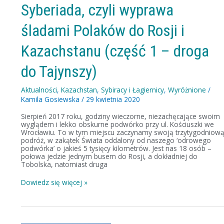
i
Syberiada, czyli wyprawa
Kazachstanu
(część
śladami Polaków do Rosji i
1
–
droga
Kazachstanu (część 1 – droga
do
Tajynszy)
do Tajynszy)
Aktualności
,
Kazachstan
,
Sybiracy i Łagiernicy
,
Wyróżnione
/
Kamila Gosiewska
/
29 kwietnia 2020
Sierpień 2017 roku, godziny wieczorne, niezachęcające swoim
wyglądem i lekko obskurne podwórko przy ul. Kościuszki we
Wrocławiu. To w tym miejscu zaczynamy swoją trzytygodniow
podróż, w zakątek Świata oddalony od naszego ‘odrowego
podwórka’ o jakieś 5 tysięcy kilometrów. Jest nas 18 osób –
połowa jedzie jednym busem do Rosji, a dokładniej do
Tobolska, natomiast druga
Dowiedz się więcej »