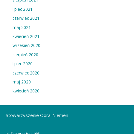
p
i
lipiec 2021
s
czerwiec 2021
ó
maj 2021
w
kwiecień 2021
wrzesień 2020
sierpień 2020
lipiec 2020
czerwiec 2020
maj 2020
kwiecień 2020
Stowarzyszenie Odra-Niemen
ul. Zelwerowicza 16/3,