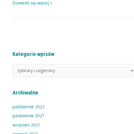
Dowiedz się więcej »
Kategorie wpisów
K
a
t
e
g
Archiwalne
o
r
październik 2022
i
październik 2021
e
wrzesień 2021
w
sierpień 2021