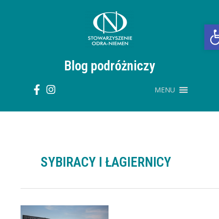
Przejdź
do
treści
O
Blog podróżniczy
MENU
SYBIRACY I ŁAGIERNICY
Wyprawa
nad