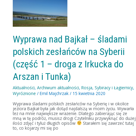
Wyprawa
nad
Bajkał
–
śladami
polskich
zesłańców
na
Wyprawa nad Bajkał – śladami
Syberii
(część
polskich zesłańców na Syberii
1
–
droga
(część 1 – droga z Irkucka do
z
Irkucka
Arszan i Tunka)
do
Arszan
i
Aktualności
,
Archiwum aktualności
,
Rosja
,
Sybiracy i Łagiernicy
,
Tunka)
Wyróżnione
/
Emil Majchrzak
/
15 kwietnia 2020
Wyprawa śladami polskich zesłańców na Syberię i w okolice
jeziora Bajkał była jak dotąd najdalszą w moim życiu. Wywarła
też na mnie największe wrażenie. Dlatego zabierając się ze
mną w tę podróż, musisz drogi Czytelniku przywyknąć do dużej
ilości zdjęć i tyluż długich opisów
Starałem się zawrzeć tutaj
to, co kojarzy mi się po