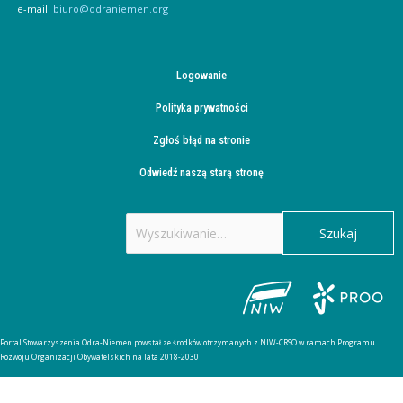
e-mail:
biuro@odraniemen.org
Logowanie
Polityka prywatności
Zgłoś błąd na stronie
Odwiedź naszą starą stronę
Szukaj
dla:
Portal Stowarzyszenia Odra-Niemen powstał ze środków otrzymanych z NIW-CRSO w ramach Programu
Rozwoju Organizacji Obywatelskich na lata 2018-2030