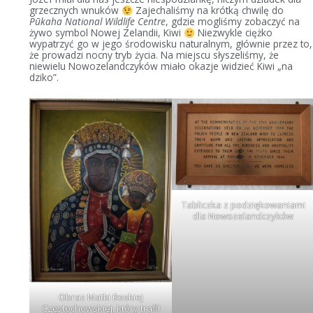
grzecznych wnuków
Zajechaliśmy na krótką chwilę do
Pūkaha National Wildlife Centre
, gdzie mogliśmy zobaczyć na
żywo symbol Nowej Zelandii, Kiwi
Niezwykle ciężko
wypatrzyć go w jego środowisku naturalnym, głównie przez to,
że prowadzi nocny tryb życia. Na miejscu słyszeliśmy, że
niewielu Nowozelandczyków miało okazje widzieć Kiwi „na
dziko”.
Tabliczka z podziękowaniami
dla Nowozelandczyków
Obraz Matki Boskiej
Częstochowskiej, który trafił