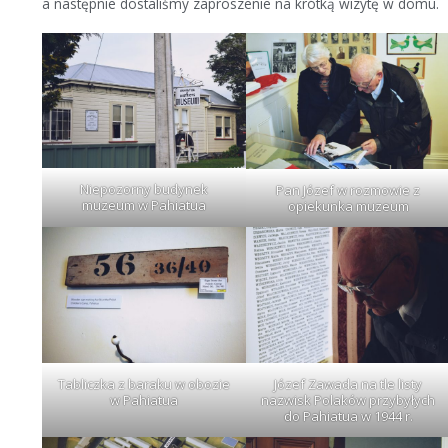
a następnie dostaliśmy zaproszenie na krótką wizytę w domu.
Niepozorny budynek
Pan Józef w rozmowie z
muzeum w Pahiatua
opiekunka muzeum
Tabliczka z baraku w obozie
Józef Zawada na tle listy
w Pahiatua
nazwisk Polaków przybyłych
do Pahiatua w 1944 r.