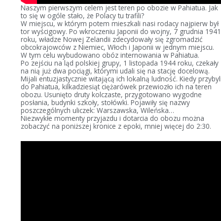
Naszym pierwszym celem jest teren po obozie w Pahiatua. Jak
to się w ogóle stało, że Polacy tu trafili?
W miejscu, w którym potem mieszkali nasi rodacy najpierw był
tor wyścigowy. Po wkroczeniu Japonii do wojny, 7 grudnia 194
roku, władze Nowej Zelandii zdecydowały się zgromadzić
obcokrajowców z Niemiec, Włoch i Japonii w jednym miejscu.
W tym celu wybudowano obóz internowania w Pahiatua.
Po zejściu na ląd polskiej grupy, 1 listopada 1944 roku, czekały
na nią już dwa pociągi, którymi udali się na stację docelową.
Mijali entuzjastycznie witającą ich lokalną ludność. Kiedy przybyl
do Pahiatua, kilkadziesiąt ciężarówek przewiozło ich na teren
obozu. Usunięto druty kolczaste, przygotowano wygodne
posłania, budynki szkoły, stołówki. Pojawiły się nazwy
poszczególnych uliczek: Warszawska, Wileńska…
Niezwykłe momenty przyjazdu i dotarcia do obozu można
zobaczyć na poniższej kronice z epoki, mniej więcej do 2:30.