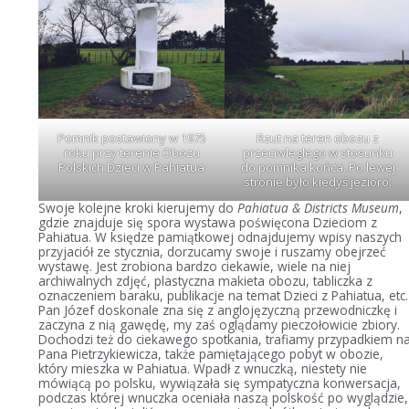
Pomnik postawiony w 1975
Rzut na teren obozu z
roku przy terenie Obozu
przeciwległego w stosunku
Polskich Dzieci w Pahiatua
do pomnika końca. Po lewej
stronie było kiedyś jezioro.
Swoje kolejne kroki kierujemy do
Pahiatua & Districts Museum
,
gdzie znajduje się spora wystawa poświęcona Dzieciom z
Pahiatua. W księdze pamiątkowej odnajdujemy wpisy naszych
przyjaciół ze stycznia, dorzucamy swoje i ruszamy obejrzeć
wystawę. Jest zrobiona bardzo ciekawie, wiele na niej
archiwalnych zdjęć, plastyczna makieta obozu, tabliczka z
oznaczeniem baraku, publikacje na temat Dzieci z Pahiatua, etc.
Pan Józef doskonale zna się z anglojęzyczną przewodniczkę i
zaczyna z nią gawędę, my zaś oglądamy pieczołowicie zbiory.
Dochodzi też do ciekawego spotkania, trafiamy przypadkiem n
Pana Pietrzykiewicza, także pamiętającego pobyt w obozie,
który mieszka w Pahiatua. Wpadł z wnuczką, niestety nie
mówiącą po polsku, wywiązała się sympatyczna konwersacja,
podczas której wnuczka oceniała naszą polskość po wyglądzie,