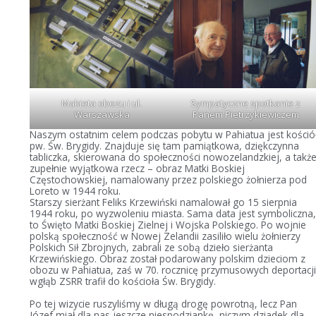
Makieta obozu i ul.
Sympatyczne spotkanie z
Warszawska
Panem Pietrzykiewiczem
Naszym ostatnim celem podczas pobytu w Pahiatua jest kośció
pw. Św. Brygidy. Znajduje się tam pamiątkowa, dziękczynna
tabliczka, skierowana do społeczności nowozelandzkiej, a takż
zupełnie wyjątkowa rzecz – obraz Matki Boskiej
Częstochowskiej, namalowany przez polskiego żołnierza pod
Loreto w 1944 roku.
Starszy sierżant Feliks Krzewiński namalował go 15 sierpnia
1944 roku, po wyzwoleniu miasta. Sama data jest symboliczna
to Święto Matki Boskiej Zielnej i Wojska Polskiego. Po wojnie
polską społeczność w Nowej Zelandii zasiliło wielu żołnierzy
Polskich Sił Zbrojnych, zabrali ze sobą dzieło sierżanta
Krzewińskiego. Obraz został podarowany polskim dzieciom z
obozu w Pahiatua, zaś w 70. rocznicę przymusowych deportacj
wgłąb ZSRR trafił do kościoła Św. Brygidy.
Po tej wizycie ruszyliśmy w długą drogę powrotną, lecz Pan
Józef miał dla nas jeszcze niespodziankę, niczym dziadek dla