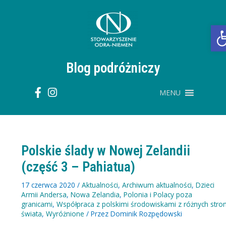
Przejdź
do
treści
O
Blog podróżniczy
MENU
Polskie ślady w Nowej Zelandii
(część 3 – Pahiatua)
17 czerwca 2020
/
Aktualności
,
Archiwum aktualności
,
Dzieci
Armii Andersa
,
Nowa Zelandia
,
Polonia i Polacy poza
granicami
,
Współpraca z polskimi środowiskami z różnych stro
świata
,
Wyróżnione
/ Przez
Dominik Rozpędowski