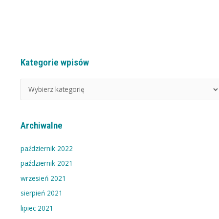
Kategorie wpisów
K
a
t
e
g
Archiwalne
o
r
październik 2022
i
październik 2021
e
wrzesień 2021
w
sierpień 2021
p
i
lipiec 2021