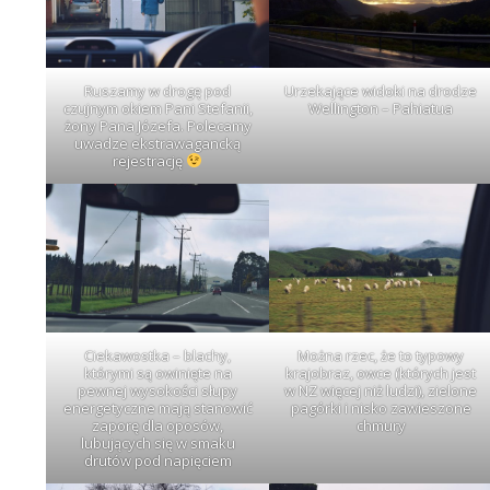
Ruszamy w drogę pod
Urzekające widoki na drodze
czujnym okiem Pani Stefanii,
Wellington – Pahiatua
żony Pana Józefa. Polecamy
uwadze ekstrawagancką
rejestrację
Ciekawostka – blachy,
Można rzec, że to typowy
którymi są owinięte na
krajobraz, owce (których jest
pewnej wysokości słupy
w NZ więcej niż ludzi), zielone
energetyczne mają stanowić
pagórki i nisko zawieszone
zaporę dla oposów,
chmury
lubujących się w smaku
drutów pod napięciem