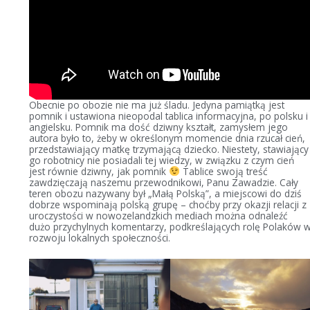
Obecnie po obozie nie ma już śladu. Jedyna pamiątką jest
pomnik i ustawiona nieopodal tablica informacyjna, po polsku i
angielsku. Pomnik ma dość dziwny kształt, zamysłem jego
autora było to, żeby w określonym momencie dnia rzucał cień,
przedstawiający matkę trzymającą dziecko. Niestety, stawiający
go robotnicy nie posiadali tej wiedzy, w związku z czym cień
jest równie dziwny, jak pomnik
Tablice swoją treść
zawdzięczają naszemu przewodnikowi, Panu Zawadzie. Cały
teren obozu nazywany był „Małą Polską”, a miejscowi do dziś
dobrze wspominają polską grupę – choćby przy okazji relacji z
uroczystości w nowozelandzkich mediach można odnaleźć
dużo przychylnych komentarzy, podkreślających rolę Polaków 
rozwoju lokalnych społeczności.