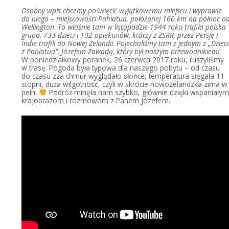
Osobny wpis chcemy poświęcić wyjątkowemu miejscu i wyprawie
do niego – miejscowości Pahiatua, położonej 160 km na północ o
Wellington. To właśnie tam w listopadzie 1944 roku trafiła polska
grupa, 733 dzieci i 102 opiekunów, którzy z ZSRR, przez Persję i
Indie trafili do Nowej Zelandii. Pojechaliśmy tam z jednym z „Dzieci
z Pahiatua”, Józefem Zawadą, który był naszym przewodnikiem!
W poniedziałkowy poranek, 26 czerwca 2017 roku, ruszyliśmy
w trasę. Pogoda była typowa dla naszego pobytu – od czasu
do czasu zza chmur wyglądało słońce, temperatura sięgała 11
stopni, duża wilgotność, czyli w skrócie nowozelandzka zima w
pełni
Podróż minęła nam szybko, głównie dzięki wspaniałym
krajobrazom i rozmowom z Panem Józefem.