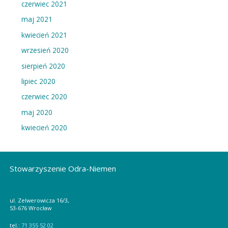
s
czerwiec 2021
ó
maj 2021
w
kwiecień 2021
wrzesień 2020
sierpień 2020
lipiec 2020
czerwiec 2020
maj 2020
kwiecień 2020
Stowarzyszenie Odra-Niemen
ul. Zelwerowicza 16/3,
53-676 Wrocław
tel.:
71 355 52 02