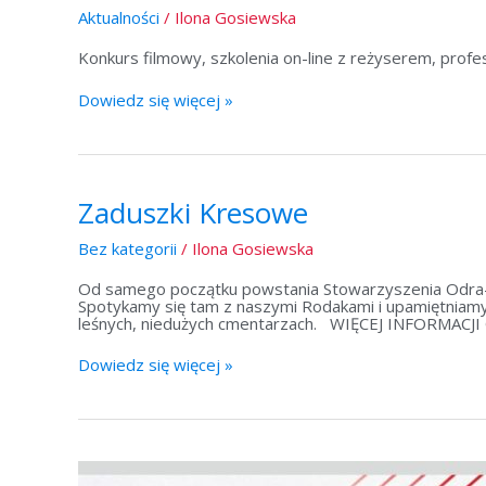
Aktualności
/
Ilona Gosiewska
Konkurs filmowy, szkolenia on-line z reżyserem, profes
Dowiedz się więcej »
Zaduszki
Zaduszki Kresowe
Kresowe
Bez kategorii
/
Ilona Gosiewska
Od samego początku powstania Stowarzyszenia Odra-Ni
Spotykamy się tam z naszymi Rodakami i upamiętniamy 
leśnych, niedużych cmentarzach. WIĘCEJ INFORM
Dowiedz się więcej »
Powstanie
Federacji