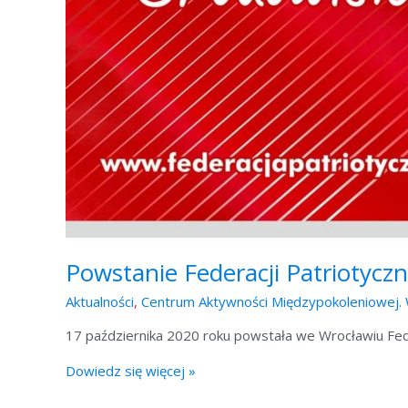
Powstanie Federacji Patriotyczn
Aktualności
,
Centrum Aktywności Międzypokoleniowej. 
17 października 2020 roku powstała we Wrocławiu Fede
Dowiedz się więcej »